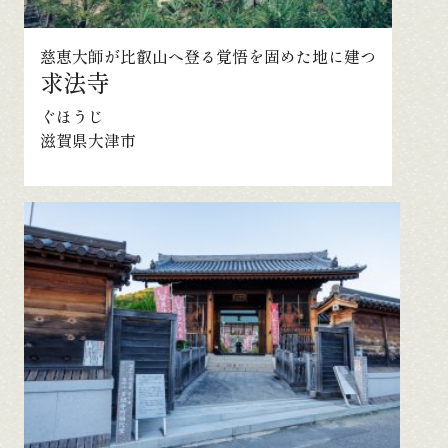
慈恵大師が比叡山へ登る覚悟を固めた地に建つ
求法寺
ぐほうじ
滋賀県大津市