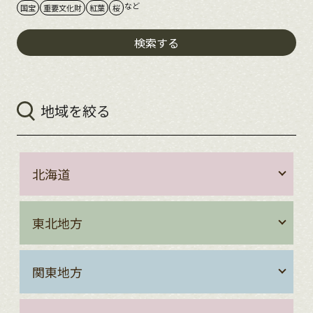
など
国宝
重要文化財
紅葉
桜
検索する
地域を絞る
北海道
東北地方
関東地方