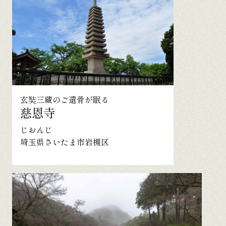
玄奘三蔵のご遺骨が眠る
慈恩寺
じおんじ
埼玉県さいたま市岩槻区