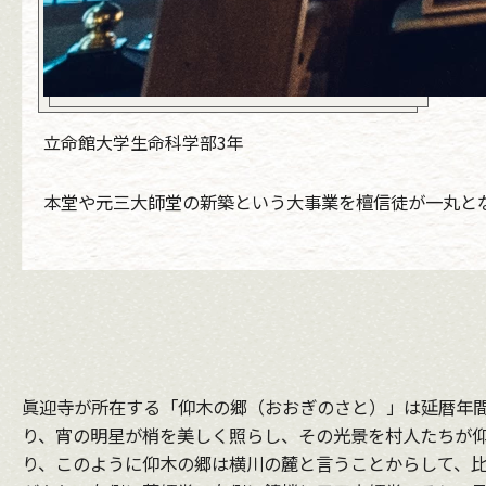
立命館大学生命科学部3年
本堂や元三大師堂の新築という大事業を檀信徒が一丸とな
眞迎寺が所在する「仰木の郷（おおぎのさと）」は延暦年
り、宵の明星が梢を美しく照らし、その光景を村人たちが
り、このように仰木の郷は横川の麓と言うことからして、