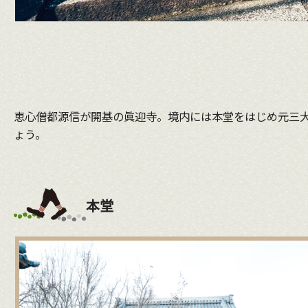
恵心僧都源信が開基の眞迎寺。境内には本堂をはじめ元三
ょう。
本堂