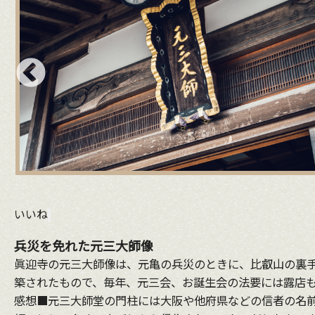
いいね
兵災を免れた元三大師像
眞迎寺の元三大師像は、元亀の兵災のときに、比叡山の裏手
築されたもので、毎年、元三会、お誕生会の法要には露店
感想■元三大師堂の門柱には大阪や他府県などの信者の名