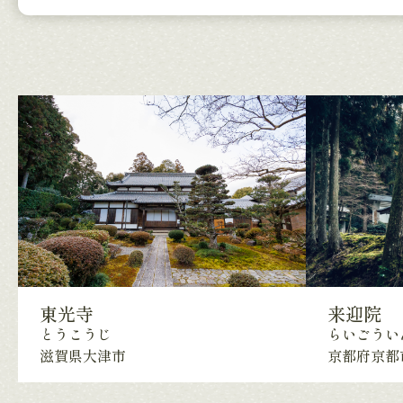
来迎院
東光寺
らいごうい
とうこうじ
京都府京都
滋賀県大津市