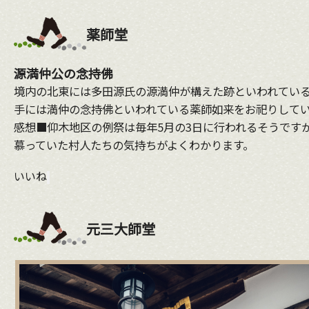
薬師堂
源満仲公の念持佛
境内の北東には多田源氏の源満仲が構えた跡といわれてい
手には満仲の念持佛といわれている薬師如来をお祀りして
感想■仰木地区の例祭は毎年5月の3日に行われるそうです
慕っていた村人たちの気持ちがよくわかります。
いいね
元三大師堂