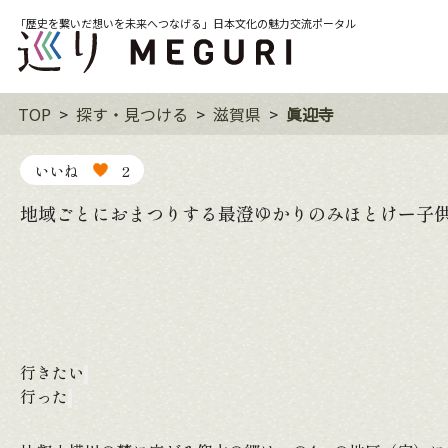
「歴史を繋いだ想いを未来へつなげる」日本文化の魅力交流ポータル
TOP
探す・見つける
滋賀県
眞迎寺
いいね
2
地域ごとにおまつりする最澄ゆかりのみほとけー子
行きたい
行った