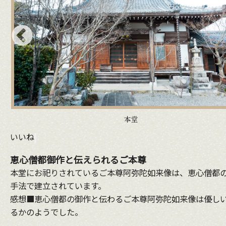
本堂
いいね
恵心僧都御作と伝えられるご本尊
本堂にお祀りされているご本尊阿弥陀如来像は、恵心僧都
手法で建立されています。
感想■恵心僧都の御作と伝わるご本尊阿弥陀如来像は優し
るかのようでした。