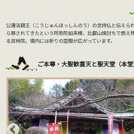
公遵法親王（こうじゅんほっしんのう）の念持仏と伝えら
ら移されてきたという阿弥陀如来様、比叡山焼討ちで燃え
る双林院。境内には祈りの空間が広がっています。
ご本尊・大聖歓喜天と聖天堂（本堂