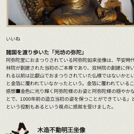
いいね
諸国を渡り歩いた「光坊の弥陀」
阿弥陀堂におまつりされている阿弥陀如来坐像は、平安時
林院が創建された当初のご本尊であり、双林院の創建に伴
れる以前は比叡山でおまつりされていた仏様ではないかと
と金箔に覆われていなかったという。金箔に覆われている
感想■金色に光り輝く阿弥陀様のお姿と阿弥陀様の穏やか
とで、1000年前の造立当初の姿を保つことができている
という役割もあるという視点に感銘を受けました。
木造不動明王坐像