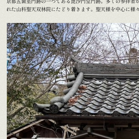
京都五箇室門跡の一つである毘沙門堂門跡。多くの参拝者
れた山科聖天双林院にたどり着きます。聖天様を中心に様