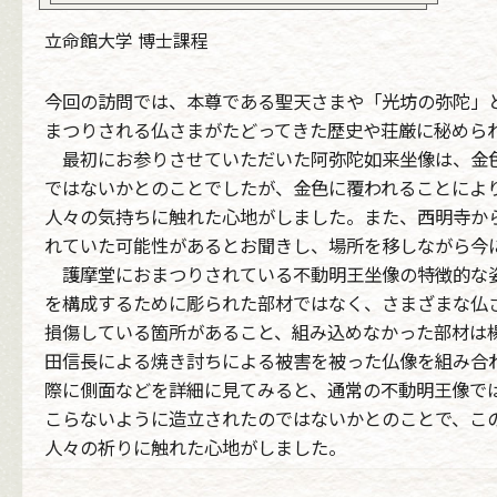
立命館大学 博士課程
今回の訪問では、本尊である聖天さまや「光坊の弥陀」
まつりされる仏さまがたどってきた歴史や荘厳に秘めら
最初にお参りさせていただいた阿弥陀如来坐像は、金色
ではないかとのことでしたが、金色に覆われることによ
人々の気持ちに触れた心地がしました。また、西明寺か
れていた可能性があるとお聞きし、場所を移しながら今
護摩堂におまつりされている不動明王坐像の特徴的な姿
を構成するために彫られた部材ではなく、さまざまな仏
損傷している箇所があること、組み込めなかった部材は
田信長による焼き討ちによる被害を被った仏像を組み合
際に側面などを詳細に見てみると、通常の不動明王像で
こらないように造立されたのではないかとのことで、こ
人々の祈りに触れた心地がしました。