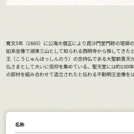
寛文5年（1665）に公海大僧正により毘沙門堂門跡の塔
如来坐像で湖東三山として知られる西明寺から移してきたと
王（こうじゅんほっしんのう）の念持仏である大聖歓喜天
仏さまとして大いに信仰を集めている。聖天堂には約100
の部材を組み合わせて造立されたと伝わる不動明王坐像を
名称