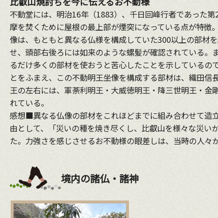
比叡山焼討ちを今に伝えるお不動様
不動堂には、明治16年（1883）、千日回峰行者であった
摩を焚くために屋根の最上部が煙突になっている点が特徴。 
像は、もともと異なる仏様を構成していた300以上の部材
せ、頭部右後ろには如来のような螺髪が確認されている。ま
るだけ多くの部材を使おうと苦心したことを示しているの
とをふまえ、この不動明王坐像を構成する部材は、織田信長
王の左右には、軍荼利明王・大威徳明王・降三世明王・金
れている。
感想■異なる仏像の部材をこれほどまでに組み合わせて造
由として、「災いの種を焼き尽くし、比叡山を様々な災い
た。力強さを感じさせるお不動様の眼差しは、当時の人々
境内の諸仏・諸神