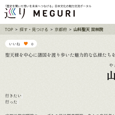
「歴史を繋いだ想いを未来へつなげる」日本文化の魅力交流ポータル
TOP
探す・見つける
京都府
山科聖天 双林院
いいね
0
聖天様を中心に諸国を渡り歩いた魅力的な仏様たち
や
行きたい
行った