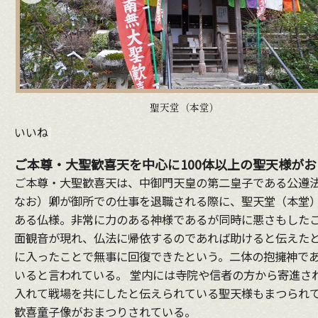
聖天堂（本堂）
いいね
ご本尊・大聖歓喜天を中心に100体以上の聖天様が
ご本尊・大聖歓喜天は、中御門天皇の第二皇子である公遵法
なお）卿が御所での仕事を退職される際に、聖天堂（本堂）
ある仏様。非常に力のある神様であるが同時に悪さもした
面観音が現れ、仏法に帰依するのであれば助けると伝えた
に入ったことで無事に回復できたという。二体の抱擁神で
いると言われている。 堂内には寺院や信者の方から寄進さ
入れて戦場を共にしたと伝えられている聖天様もまつられ
歓喜童子像がおまつりされている。