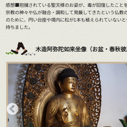
感想■抱擁されている聖天様のお姿が、毒が回復したこと
宗教の神々や仏が融合・調和して発展してきたという仏教の
のために、円い台座や境内に松が1本も植えられていない
持ちました。
木造阿弥陀如来坐像（お盆・春秋彼