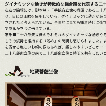
ダイナミックな動きが特徴的な鎌倉期を代表する二
左右の脇壇には、御本尊・千手観音立像の眷属である二十
り、目には玉眼を使用している。ダイナミックに動きがあり
立されたと考えられている。全国的に見ても鎌倉時代に造
であるかを今に伝えている。
感想■二十八部衆立像のそれぞれのダイナミックな動きや
もその姿勢を維持する『溜め』の時間も感じられました。
を寄せる厳しいお顔の像もあれば、親しみやすいどこかユ
二十八部衆立像の前で二十八部衆立像と時間を共有したい
地蔵菩薩坐像