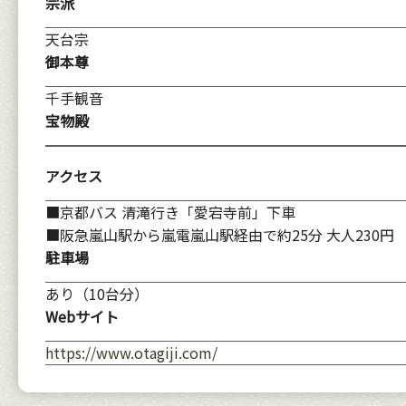
宗派
天台宗
御本尊
千手観音
宝物殿
アクセス
■京都バス 清滝行き「愛宕寺前」下車
■阪急嵐山駅から嵐電嵐山駅経由で約25分 大人230円
駐車場
あり（10台分）
Webサイト
https://www.otagiji.com/