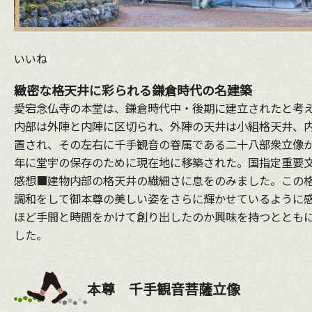
いいね
緻密な格天井に彩られる鎌倉時代の名建築
愛宕念仏寺の本堂は、鎌倉時代中・後期に建立されたと考
内部は外陣と内陣に区切られ、外陣の天井は小組格天井、
置され、その左右に千手観音の眷属である二十八部衆立像が
年に堂宇の保存のために現在地に移築された。国指定重要
感想■建物内部の格天井の繊細さに息をのみました。この
調和をして御本尊の美しい姿をさらに輝かせているように
ほど手間と時間をかけて創り出したのか興味を持つととも
した。
本尊 千手観音菩薩立像