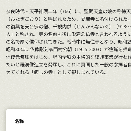
奈良時代・天平神護二年（766）に、聖武天皇の娘の称徳
（おたぎごおり）と呼ばれたため、愛宕寺と名付けられた
の復興を天台宗の僧、千観内供（せんかんないぐ）（918
人」と称され、寺の名前も後に愛宕念仏寺と言われるよう
の名で厚く信仰されてきた。戦時中に無住寺となり、昭和2
昭和30年に仏像彫刻家西村公朝（1915-2003）が住職
体復元修理をはじめ、境内全域の本格的な復興事業が行わ
たいと羅漢像造立を発願し、これに賛同した一般の参拝者
せてくれる「癒しの寺」として親しまれている。
名称