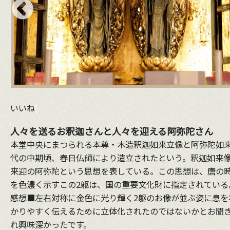
いいね
人々を送るお釈迦さんと人々を迎える阿弥陀さん
本堂中央にまつられる本尊・木造釈迦如来立像と阿弥陀如来
代の中期頃、春日仏師により造立されたという。釈迦如来
来迎の阿弥陀という思想を表している。この思想は、唐の
を色濃く示すこの2躯は、国の重要文化財に指定されている
感想■左右対称に金色に光り輝く2躯のお像が並ぶ姿に息を
かりやすく伝えるために立体化されたのではないかとお聞
れ興味深かったです。