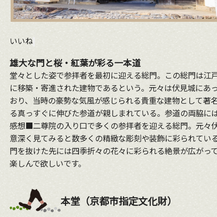
いいね
雄大な門と桜・紅葉が彩る一本道
堂々とした姿で参拝者を最初に迎える総門。この総門は江戸
に移築・寄進された建物であるという。元々は伏見城にあ
おり、当時の豪勢な気風が感じられる貴重な建物として著
る真っすぐに伸びた参道が親しまれている。参道の両脇に
感想■二尊院の入り口で多くの参拝者を迎える総門。元々
意深く見てみると数多くの精緻な彫刻や装飾に彩られてい
門を抜けた先には四季折々の花々に彩られる絶景が広がっ
楽しんで欲しいです。
本堂（京都市指定文化財）