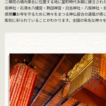
二尊院の境内東北に位置する地に室町時代末期に建立され
宕神社・石清水八幡宮・熱田神宮・日吉神社・八坂神社・
感想■お寺を守るために神々をまつる神仏習合の遺風が感
彫刻に彩られていることがわかります。全国の有名な神々