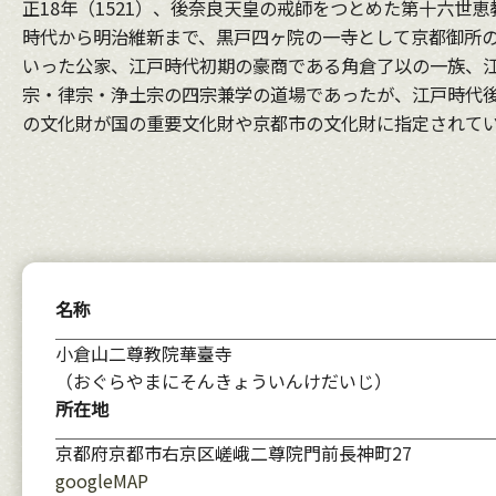
正18年（1521）、後奈良天皇の戒師をつとめた第十六
時代から明治維新まで、黒戸四ヶ院の一寺として京都御所
いった公家、江戸時代初期の豪商である角倉了以の一族、
宗・律宗・浄土宗の四宗兼学の道場であったが、江戸時代後
の文化財が国の重要文化財や京都市の文化財に指定されて
名称
小倉山二尊教院華臺寺
（おぐらやまにそんきょういんけだいじ）
所在地
京都府京都市右京区嵯峨二尊院門前長神町27
googleMAP