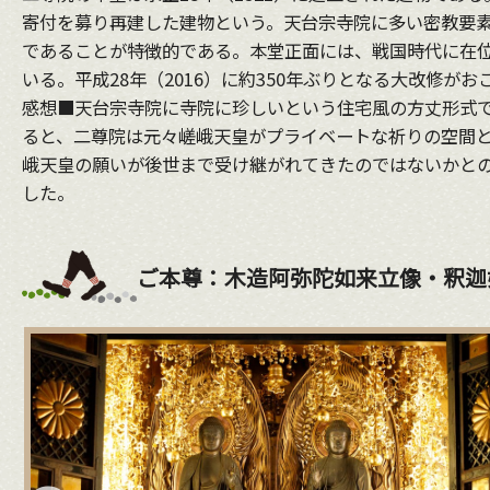
寄付を募り再建した建物という。天台宗寺院に多い密教要
であることが特徴的である。本堂正面には、戦国時代に在
いる。平成28年（2016）に約350年ぶりとなる大改修
感想■天台宗寺院に寺院に珍しいという住宅風の方丈形式
ると、二尊院は元々嵯峨天皇がプライベートな祈りの空間
峨天皇の願いが後世まで受け継がれてきたのではないかとの
した。
ご本尊：木造阿弥陀如来立像・釈迦