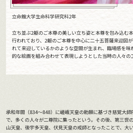
立命館大学生命科学研究科2年
立ち並ぶ2躯のご本尊の美しい立ち姿と本尊を包み込む
行われており、2躯のご本尊を中心に二十五菩薩来迎図
れて来迎しているかのような空間が生まれ、臨場感を味
的な絵画を組み合わせて表現しようとした当時の人々の
承和年間（834〜848）に嵯峨天皇の勅願に基づき慈覚
で、多くの人々が二尊院に集ったという。その後、第三世
山天皇、後宇多天皇、伏見天皇の戒師となったことで、大