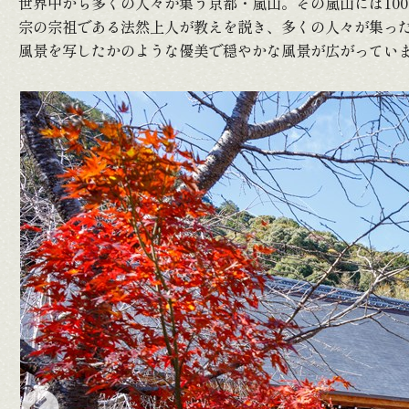
世界中から多くの人々が集う京都・嵐山。その嵐山には10
宗の宗祖である法然上人が教えを説き、多くの人々が集っ
風景を写したかのような優美で穏やかな風景が広がってい