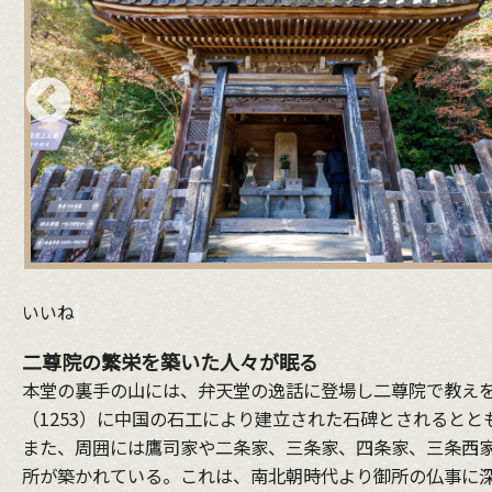
いいね
二尊院の繁栄を築いた人々が眠る
本堂の裏手の山には、弁天堂の逸話に登場し二尊院で教え
（1253）に中国の石工により建立された石碑とされると
また、周囲には鷹司家や二条家、三条家、四条家、三条西
所が築かれている。これは、南北朝時代より御所の仏事に