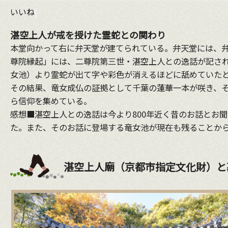
いいね
湛空上人が戒を授けた霊蛇との関わり
本堂向かって右に弁天堂が建てられている。弁天堂には、
尊院縁起」には、二尊院第三世・湛空上人との逸話が記さ
女池）より霊蛇が出て字や彩色が消えるほどに舐めていた
その結果、竜女成仏の証拠として千葉の蓮華一本が咲き、
ら信仰を集めている。
感想■湛空上人との逸話は今より800年近く昔のお話とお
た。また、そのお話に登場する竜女池が現在も残ることか
湛空上人廟（京都市指定文化財）と