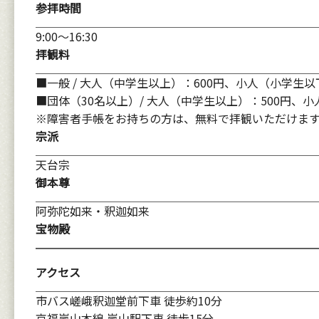
参拝時間
9:00～16:30
拝観料
■一般 / 大人（中学生以上）：600円、小人（小学生
■団体（30名以上）/ 大人（中学生以上）：500円、
※障害者手帳をお持ちの方は、無料で拝観いただけま
宗派
天台宗
御本尊
阿弥陀如来・釈迦如来
宝物殿
アクセス
市バス嵯峨釈迦堂前下車 徒歩約10分
京福嵐山本線 嵐山駅下車 徒歩15分