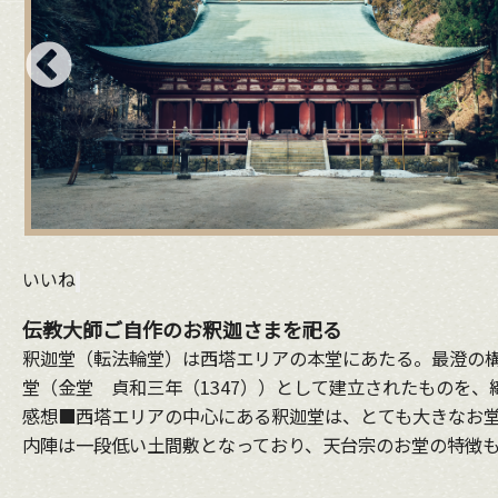
いいね
伝教大師ご自作のお釈迦さまを祀る
釈迦堂（転法輪堂）は西塔エリアの本堂にあたる。最澄の
堂（金堂 貞和三年（1347））として建立されたものを、
感想■西塔エリアの中心にある釈迦堂は、とても大きなお堂
内陣は一段低い土間敷となっており、天台宗のお堂の特徴