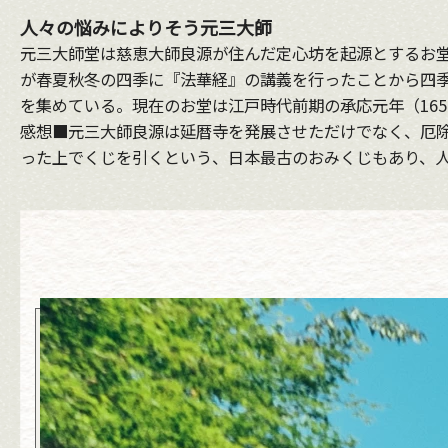
人々の悩みによりそう元三大師
元三大師堂は慈恵大師良源が住んだ定心坊を起源とするお
が春夏秋冬の四季に『法華経』の講義を行ったことから四
を集めている。現在のお堂は江戸時代前期の承応元年（16
感想■元三大師良源は延暦寺を発展させただけでなく、厄除
った上でくじを引くという、日本最古のおみくじもあり、