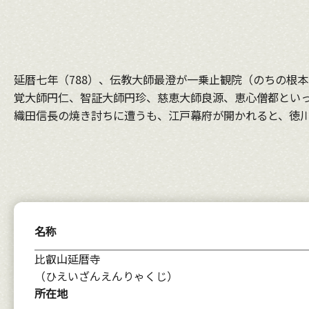
延暦七年（788）、伝教大師最澄が一乗止観院（のちの根
覚大師円仁、智証大師円珍、慈恵大師良源、恵心僧都といっ
織田信長の焼き討ちに遭うも、江戸幕府が開かれると、徳
名称
比叡山延暦寺
（ひえいざんえんりゃくじ）
所在地