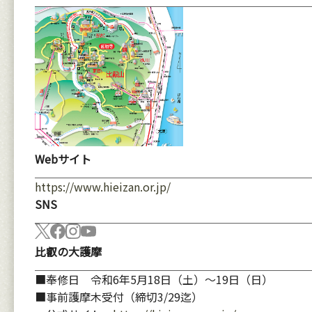
Webサイト
https://www.hieizan.or.jp/
SNS
比叡の大護摩
■奉修日 令和6年5月18日（土）～19日（日）
■事前護摩木受付（締切3/29迄）