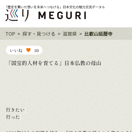
「歴史を繋いだ想いを未来へつなげる」日本文化の魅力交流ポータル
TOP
探す・見つける
滋賀県
比叡山延暦寺
いいね
30
「国宝的人材を育てる」日本仏教の母山
行きたい
行った