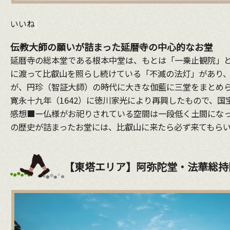
いいね
伝教大師の願いが詰まった延暦寺の中心的なお堂
延暦寺の総本堂である根本中堂は、もとは「一乗止観院」と
に渡って比叡山を照らし続けている「不滅の法灯」があり
が、円珍（智証大師）の時代に大きな伽藍に三堂をまとめ
寛永十九年（1642）に徳川家光により再興したもので、国
感想■ー仏様がお祀りされている空間は一段低く土間になっ
の歴史が詰まったお堂には、比叡山に来たら必ず来てもら
【東塔エリア】阿弥陀堂・法華総持