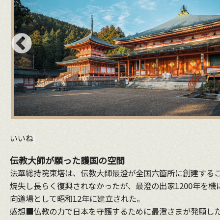
いいね
伝教大師が願った護国の空間
法華総持院東塔は、伝教大師最澄が全国六箇所に創建する
焼失し長らく復興されなかったが、最澄の出家1200年を機
向道場として昭和12年に建立された。
感想■仏教の力で日本を守護するために最澄さまが発願した