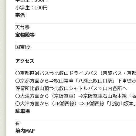
小学生：100円
宗派
天台宗
宝物殿等
国宝殿
アクセス
〇京都直通バス⇒比叡山ドライブバス（京阪バス・京都
〇京都方面から⇒叡山電車「八瀬比叡山口駅」下車徒歩
停留所比叡山頂⇒比叡山シャトルバスで山内各所へ
〇大津方面から（京阪電車）⇒京阪電車石山坂本線「坂
〇大津方面から（JR湖西線）⇒JR湖西線「比叡山坂本
駐車場
有
境内MAP