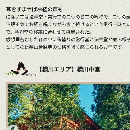
耳をすませばお経の声も
にない堂は法華堂・常行堂の二つのお堂の総称で、二つの建
不眠不休でお経を唱えながら歩き続けるという常行三昧とい
で、釈迦堂の移築に合わせて再建された。
感想■苔むした森の中に朱塗りの常行堂と法華堂が並ぶ様子
としての比叡山延暦寺の性格を強く感じられるお堂です。
【横川エリア】横川中堂