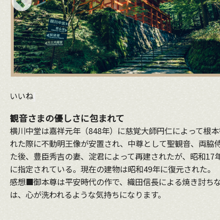
いいね
観音さまの優しさに包まれて
横川中堂は嘉祥元年（848年）に慈覚大師円仁によって根
れた際に不動明王像が安置され、中尊として聖観音、両脇
た後、豊臣秀吉の妻、淀君によって再建されたが、昭和17
に指定されている。現在の建物は昭和49年に復元された。
感想■御本尊は平安時代の作で、織田信長による焼き討ちな
は、心が洗われるような気持ちになります。