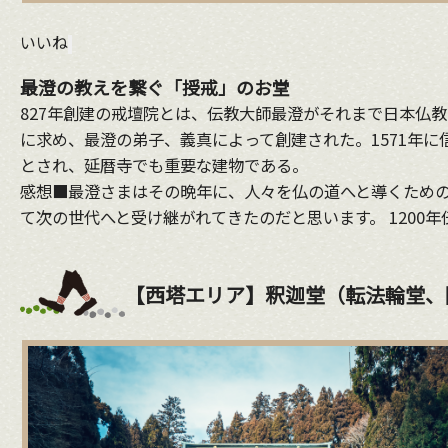
いいね
最澄の教えを繋ぐ「授戒」のお堂
827年創建の戒壇院とは、伝教大師最澄がそれまで日本仏
に求め、最澄の弟子、義真によって創建された。1571年に
とされ、延暦寺でも重要な建物である。
感想■最澄さまはその晩年に、人々を仏の道へと導くための
て次の世代へと受け継がれてきたのだと思います。 1200
【西塔エリア】釈迦堂（転法輪堂、