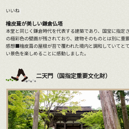
いいね
檜皮葺が美しい鎌倉仏塔
本堂と同じく鎌倉時代を代表する建築であり、国宝に指定さ
の極彩色の壁画が残されており、建物そのものとは別に重
感想■檜皮葺の屋根が苔で覆われた境内と調和していてとて
い景色を楽しめることに感動しました。
二天門（国指定重要文化財）