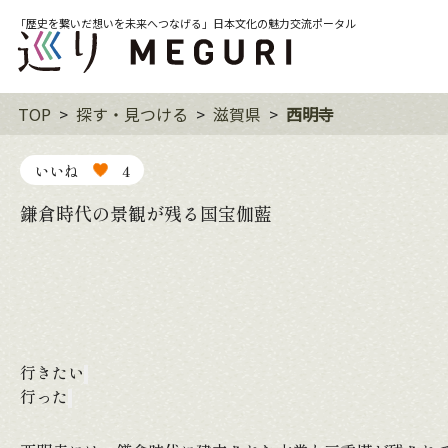
「歴史を繋いだ想いを未来へつなげる」日本文化の魅力交流ポータル
TOP
探す・見つける
滋賀県
西明寺
いいね
4
鎌倉時代の景観が残る国宝伽藍
行きたい
行った