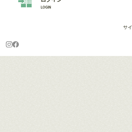
LOGIN
サ